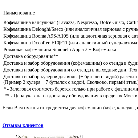
Наименование
Кофемашина капсульная (Lavazza, Nespresso, Dolce Gusto, Caffit
Кофемашина Delonghi/Saeco (или аналогичная зерновая с руч
Кофемашина Rooma A9S/A10S (или аналогичная зерновая c ав
Кофемашина Dr.coffee F10|F11 (или аналогичный супер-автома
Рожковая кофемашина Simonelli Appia 2 + Кофемолка
Доставка оборудования**
Доставка и забор оборудования (кофемашины) со стенда в будн
Доставка и забор оборудования со стенда в выходные дни. Техн
Доставка и забор кулеров для воды (+ бутыли с водой) рассчит
(Пример 2 кулера + 7 бутылок с водой, Сколково, первый этаж.
* - Залоговая стоимость берется только при работе с физлицам
** - Цена указана на доставку оборудования в пределах Москв
Если Вам нужны ингредиенты для кофемашин (кофе, капсулы, ст
Отзывы клиентов