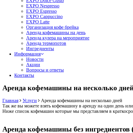
EXPO Dolce Gusto
EXPO Nespresso
EXPO Espresso
EXPO Cappuccino
EXPO Latte
Организация кофе брейка
Аренда кофемашины на день
Аренда кулера на мероприятие
Аренда термопотов
Ингредиенты
Информация
Новости
Акции
Вопросы и ответы
Контакты
Аренда кофемашины на несколько дне
Главная
Услуги
Аренда кофемашины на несколько дней
Так же вы можете взять кофемашину в аренду на один день или
Ниже список кофемашин которые мы представляем в краткосро
Аренда кофемашины без ингредиентов (ц